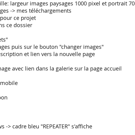
ille: largeur images paysages 1000 pixel et portrait 70
es -> mes téléchargements
our ce projet
s ce dossier
ets"
ges puis sur le bouton "changer images"
cription et lien vers la nouvelle page
age avec lien dans la galerie sur la page accueil
e mobile
 bon
ws -> cadre bleu "REPEATER" s'affiche